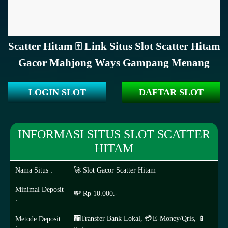
Scatter Hitam 🀄️ Link Situs Slot Scatter Hitam
Gacor Mahjong Ways Gampang Menang
LOGIN SLOT
DAFTAR SLOT
INFORMASI SITUS SLOT SCATTER
HITAM
Nama Situs :
🚀 Slot Gacor Scatter Hitam
Minimal Deposit
💸 Rp 10.000.-
:
🏧Transfer Bank Lokal, 💳E-Money/Qris, 📱
Metode Deposit
: