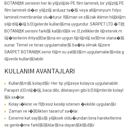
BOTAN聴K serisinin her iki y端z端de PE film lamineli, bir y端z端 PE
film lamineli di�er y端z端 arduaz ta�脹 veya al端minyum folyo
lamineli membranlar olu�turur. Il脹man ve s脹cak iklimin h端k端m
s端rd端�端 b旦lgelerde kullan脹ma uygundur. SARPET LTD.�T聴.
BOTAN聴K serisini farkl脹 kal脹nl脹k ve 旦zelliklerde 端reterek m
端�terilerini ihtiya巽lar脹na en uygun 端r端n端 se巽me olana�脹
sunar. Temel ve teras uygulamalar脹 ba�ta olmak 端zere
SARPET BOTAN聴K serisi t端m su yal脹t脹m uygulamalar脹nda g
端venle kullan脹labilir.
KULLANIM AVANTAJLARI
Kullan脹m脹 kolayd脹r. Her tip y端zeye kolayca uygulanabilir.
Parapet d旦n端�端, baca dibi, dilatasyon gibi b旦l端mlerde kolayl
脹k sa�lar.
Kolay i�lenir ve f聴resiz kesilip istenen �ekilde uygulan脹r.
Zaman ve i�巽ilikten tasarruf sa�lar.
Esneme kat say脹s脹 y端ksek oldu�undan bina hareketlerine
ve genle�me farkl脹l脹klar脹na dayan脹kl脹d脹r.