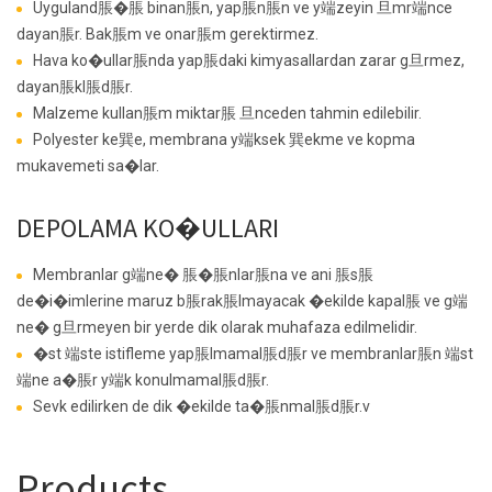
Uyguland脹�脹 binan脹n, yap脹n脹n ve y端zeyin 旦mr端nce
dayan脹r. Bak脹m ve onar脹m gerektirmez.
Hava ko�ullar脹nda yap脹daki kimyasallardan zarar g旦rmez,
dayan脹kl脹d脹r.
Malzeme kullan脹m miktar脹 旦nceden tahmin edilebilir.
Polyester ke巽e, membrana y端ksek 巽ekme ve kopma
mukavemeti sa�lar.
DEPOLAMA KO�ULLARI
Membranlar g端ne� 脹�脹nlar脹na ve ani 脹s脹
de�i�imlerine maruz b脹rak脹lmayacak �ekilde kapal脹 ve g端
ne� g旦rmeyen bir yerde dik olarak muhafaza edilmelidir.
�st 端ste istifleme yap脹lmamal脹d脹r ve membranlar脹n 端st
端ne a�脹r y端k konulmamal脹d脹r.
Sevk edilirken de dik �ekilde ta�脹nmal脹d脹r.v
Products