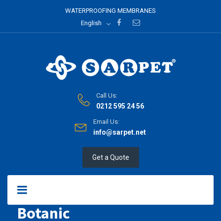
WATERPROOFING MEMBRANES
English
Call Us:
0212 595 24 56
Email Us:
info@sarpet.net
Get a Quote
Botanic