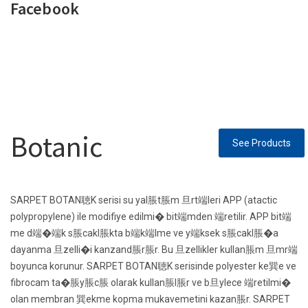
Facebook
Botanic
See Products
SARPET BOTAN聴K serisi su yal脹t脹m 旦rt端leri APP (atactic
polypropylene) ile modifiye edilmi� bit端mden 端retilir. APP bit端
me d端�端k s脹cakl脹kta b端k端lme ve y端ksek s脹cakl脹�a
dayanma 旦zelli�i kanzand脹r脹r. Bu 旦zellikler kullan脹m 旦mr端
boyunca korunur. SARPET BOTAN聴K serisinde polyester ke巽e ve
fibrocam ta�脹y脹c脹 olarak kullan脹l脹r ve b旦ylece 端retilmi�
olan membran 巽ekme kopma mukavemetini kazan脹r. SARPET