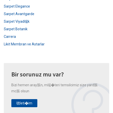
Sarpet Elegance
Sarpet Avantgarde
Sarpet Viyad端k
Sarpet Botanik
Carrera
Likit Membran ve Astarlar
Bir sorunuz mu var?
Bizi hemen aray脹n, m端�teri temsilcimiz size yard脹
mc脹 olsun
聴leti�im