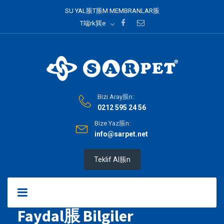
SU YAL脹T脹M MEMBRANLAR脹
T端rk巽e
Bizi Aray脹n:
0212 595 24 56
Bize Yaz脹n:
info@sarpet.net
Teklif Al脹n
Faydal脹 Bilgiler