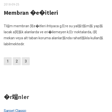
2018-09-25
Membran �e�itleri
T端m membran 巽e�itleri ihtiyaca g旦re su yal脹t脹m脹 yap脹
lacak a巽脹k alanlarda ve eri�ilemeyen k旦r noktalarda, i巽
mekan veya alt taban koruma alanlar脹nda rahatl脹kla kullan脹
labilmektedir.
1
2
3
�r端nler
Sarpet Classic