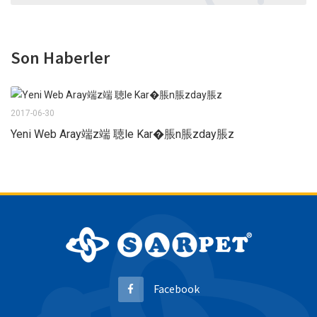
Son Haberler
2017-06-30
Yeni Web Aray端z端 聴le Kar�脹n脹zday脹z
Facebook