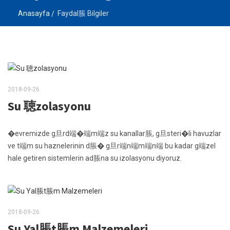
Anasayfa
Faydal脹 Bilgiler
2018-09-26
Su 聴zolasyonu
�evremizde g旦rd端�端m端z su kanallar脹, g旦steri�li havuzlar
ve t端m su haznelerinin d脹� g旦r端n端m端n端 bu kadar g端zel
hale getiren sistemlerin ad脹na su izolasyonu diyoruz.
2018-09-26
Su Yal脹t脹m Malzemeleri